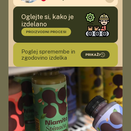
Poreklo
Slovenija
Oglejte si, kako je
Dobavitelj
K-NORMA d.o.o.
izdelano
PROIZVODNI PROCESI
Poglej spremembe in
PRIKAŽI
zgodovino izdelka