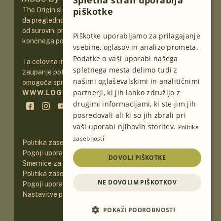
Spletna stran uporablja
piškotke
The Origin sledljivost omogoča prehranskim podjetjem,
da pregledno predstavijo celotno pot svojega izdelka:
ENGLISH
od surovin, proizvodnje, pakiranja in skladiščenja do rok
Piškotke uporabljamo za prilagajanje
GERMAN
končnega potrošnika.
vsebine, oglasov in analizo prometa.
SLOVENIAN
Podatke o vaši uporabi našega
Ta celovita in uporabniku prijazna rešitev krepi
spletnega mesta delimo tudi z
zaupanje potrošnikov, saj razkriva izvor hrane in
SERBIAN
našimi oglaševalskimi in analitičnimi
omogoča sprejemanje informiranih nakupnih odločitev.
partnerji, ki jih lahko združijo z
WWW.LOGINEKO.COM
drugimi informacijami, ki ste jim jih
posredovali ali ki so jih zbrali pri
vaši uporabi njihovih storitev.
Politika
zasebnosti
Politika zasebnosti
Pogoji uporabe
DOVOLI PIŠKOTKE
Smernice za uporabo Origin oznake
Politika zasebnosti spletnega mesta
NE DOVOLIM PIŠKOTKOV
Pogoji uporabe spletnega mesta
Nastavitve piškotkov
POKAŽI PODROBNOSTI