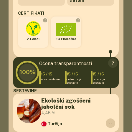
datum
CERTIFIKATI
V-Label
EU Ekološko
Ocena transparentnosti
100%
15
/
15
15
/
15
15
/
15
izvor sestavin
dobavitelji
razmerja
sestavin
sestavin
SESTAVINE
Ekološki zgoščeni
jabolčni sok
4,45 %
Turčija